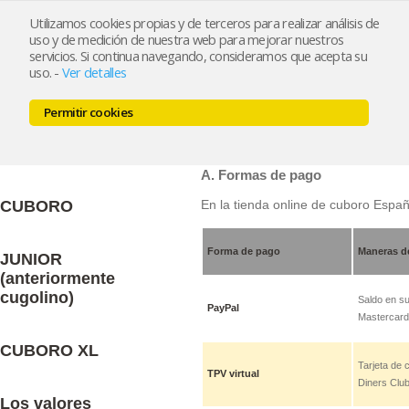
Utilizamos cookies propias y de terceros para realizar análisis de
uso y de medición de nuestra web para mejorar nuestros
Inicio
/
Blog
servicios. Si continua navegando, consideramos que acepta su
uso.
-
Ver detalles
/
Catálogo
/
Buscar
Permitir cookies
Introducción a
pago y envío
cuboro
A. Formas de pago
En la tienda online de cuboro Espa
CUBORO
Forma de pago
Maneras d
JUNIOR
(anteriormente
cugolino)
Saldo en su
PayPal
Mastercard
CUBORO XL
Tarjeta de 
TPV virtual
Diners Clu
Los valores