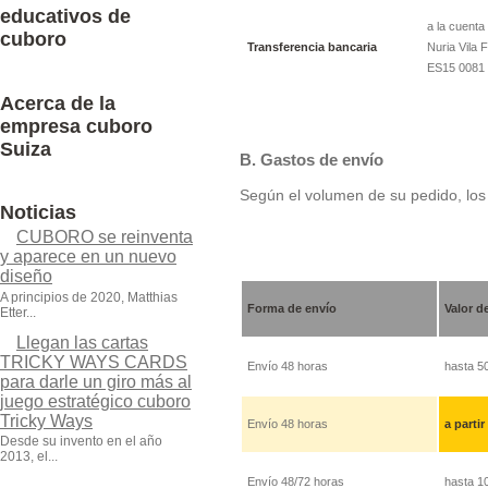
educativos de
a la cuenta
cuboro
Transferencia bancaria
Nuria Vila 
ES15 0081 
Acerca de la
empresa cuboro
Suiza
B. Gastos de envío
Según el volumen de su pedido, los
Noticias
CUBORO se reinventa
y aparece en un nuevo
diseño
A principios de 2020, Matthias
Forma de envío
Valor d
Etter...
Llegan las cartas
TRICKY WAYS CARDS
Envío 48 horas
hasta 5
para darle un giro más al
juego estratégico cuboro
Tricky Ways
Envío 48 horas
a partir
Desde su invento en el año
2013, el...
Envío 48/72 horas
hasta 1