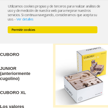
Utilizamos cookies propias y de terceros para realizar análisis de
uso y de medición de nuestra web para mejorar nuestros
Inicio
/
Blog
servicios. Si continua navegando, consideramos que acepta su
uso.
-
Ver detalles
/
Catálogo
/
Buscar
Permitir cookies
Introducción a
203
CUBORO
/
cuboro
CUBORO
JUNIOR
(anteriormente
cugolino)
CUBORO XL
Los valores