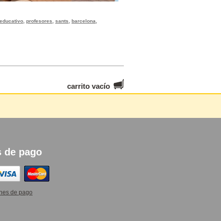
educativo
,
profesores
,
sants
,
barcelona
,
carrito vacío
 de pago
nes de pago