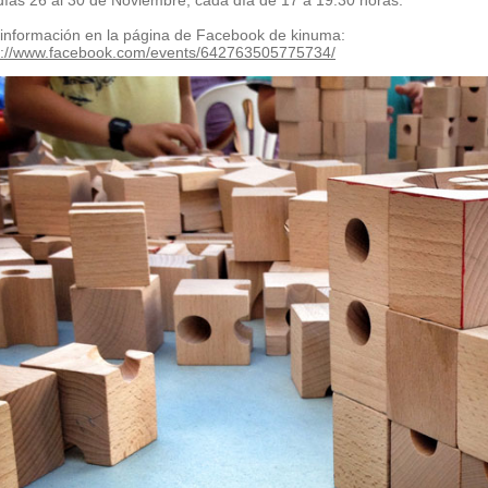
días 26 al 30 de Noviembre, cada día de 17 a 19:30 horas.
información en la página de Facebook de kinuma:
s://www.facebook.com/events/642763505775734/