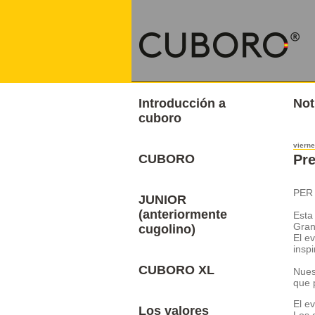
Introducción a
Not
cuboro
vierne
CUBORO
Pre
PER
JUNIOR
(anteriormente
Esta
Gran
cugolino)
El e
insp
CUBORO XL
Nues
que 
El e
Los valores