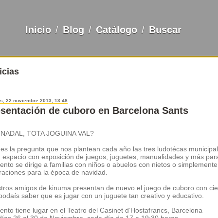
Inicio
/
Blog
/
Catálogo
/
Buscar
icias
s, 22 noviembre 2013, 13:48
sentación de cuboro en Barcelona Sants
 NADAL, TOTA JOGUINA VAL?
 es la pregunta que nos plantean cada año las tres ludotécas municipa
 espacio con exposición de juegos, juguetes, manualidades y más para 
vento se dirige a familias con niños o abuelos con nietos o simplemen
iraciones para la época de navidad.
tros amigos de kinuma presentan de nuevo el juego de cuboro con cie
podaís saber que es jugar con un juguete tan creativo y educativo.
vento tiene lugar en el Teatro del
Casinet d’Hostafrancs, Barcelona