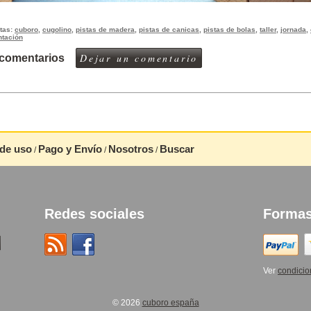
etas:
cuboro
,
cugolino
,
pistas de madera
,
pistas de canicas
,
pistas de bolas
,
taller
,
jornada
,
ntación
Dejar un comentario
 comentarios
de uso
Pago y Envío
Nosotros
Buscar
/
/
/
Redes sociales
Formas
Ver
condicio
© 2026
cuboro españa